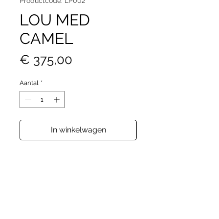
Productcode: LP002
LOU MED
CAMEL
Prijs
€ 375,00
Aantal
*
In winkelwagen
Breedte: 37 cm
Hoogte: 32 cm
Diepte: 14 cm