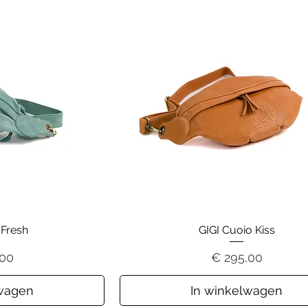
 Fresh
GIGI Cuoio Kiss
Prijs
,00
€ 295,00
lwagen
In winkelwagen