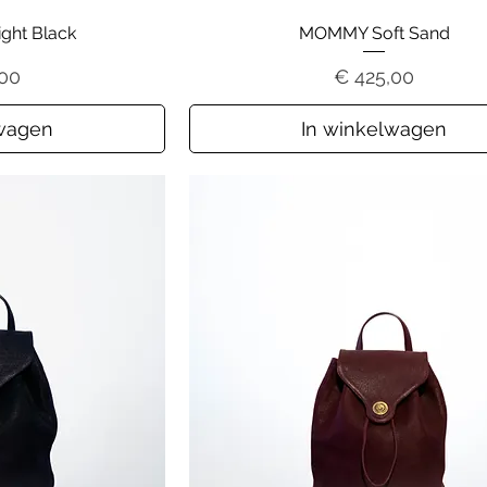
ht Black
MOMMY Soft Sand
Prijs
,00
€ 425,00
lwagen
In winkelwagen