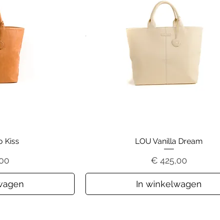
 Kiss
LOU Vanilla Dream
Prijs
,00
€ 425,00
lwagen
In winkelwagen