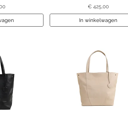
Prijs
,00
€ 425,00
lwagen
In winkelwagen