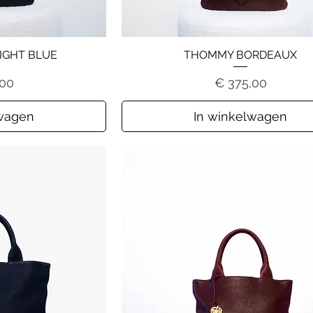
IGHT BLUE
THOMMY BORDEAUX
Prijs
,00
€ 375,00
lwagen
In winkelwagen