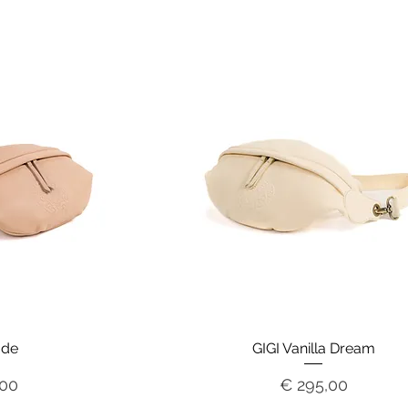
ude
GIGI Vanilla Dream
Prijs
,00
€ 295,00