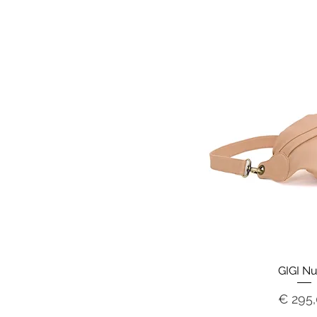
GIGI N
Prijs
€ 295