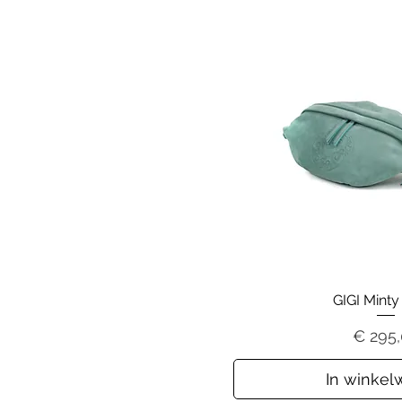
GIGI Minty
Prijs
€ 295
In winke