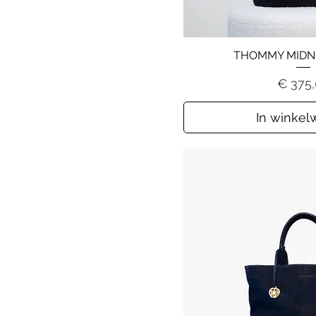
THOMMY MIDN
Prijs
€ 375
In winke