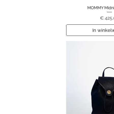
MOMMY Midnig
Prijs
€ 425
In winke