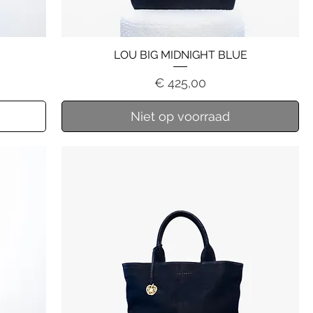
LOU BIG MIDNIGHT BLUE
Prijs
€ 425,00
Niet op voorraad