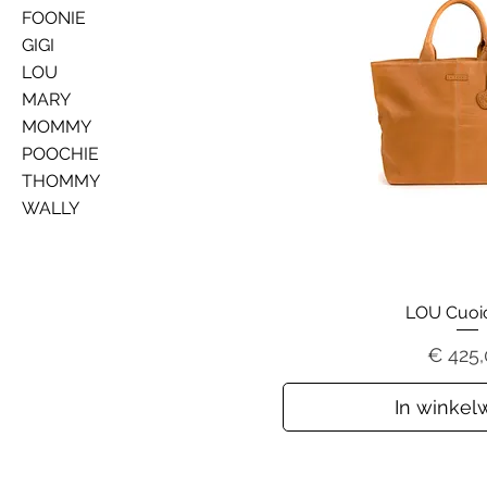
FOONIE
GIGI
LOU
MARY
MOMMY
POOCHIE
THOMMY
WALLY
LOU Cuoio
Prijs
€ 425
In winke