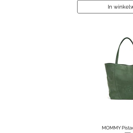
In winke
MOMMY Pistac