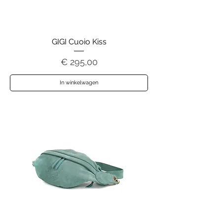
GIGI Cuoio Kiss
Prijs
€ 295,00
In winkelwagen