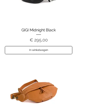
GIGI Midnight Black
Prijs
€ 295,00
In winkelwagen