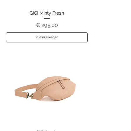
GIGI Minty Fresh
Prijs
€ 295,00
In winkelwagen