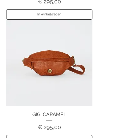
Prijs
€ 295,00
In winkelwagen
GIGI CARAMEL
Prijs
€ 295,00