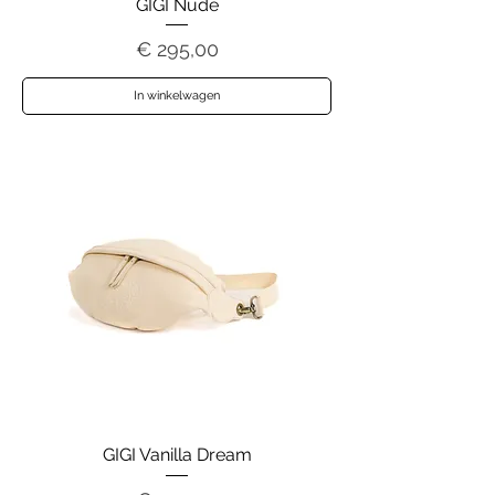
GIGI Nude
Prijs
€ 295,00
In winkelwagen
GIGI Vanilla Dream