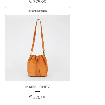
Prijs
€ 375,00
In winkelwagen
MARY HONEY
Prijs
€ 375,00