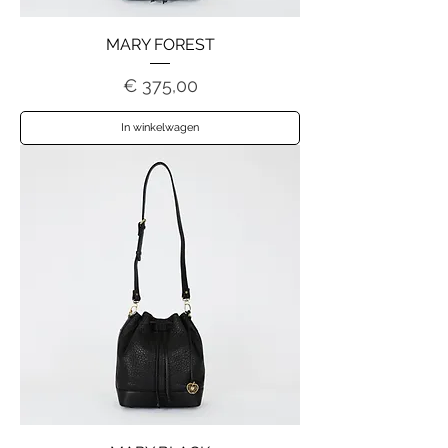
MARY FOREST
Prijs
€ 375,00
In winkelwagen