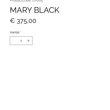
Productcode: LP005
MARY BLACK
Prijs
€ 375,00
Aantal
*
In winkelwagen
LA POMME DE LOVELEY